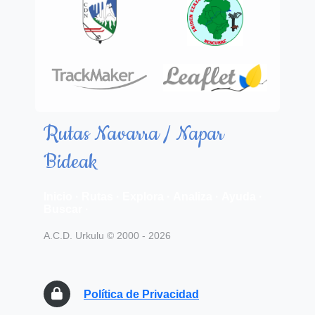
Rutas Navarra / Napar
Bideak
Inicio
·
Rutas
·
Explora
·
Analiza
·
Ayuda
·
Buscar
·
A.C.D. Urkulu © 2000 - 2026
Política de Privacidad