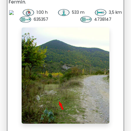
Fermín.
1:00 h
533 m
3,5 km
635357
4738147