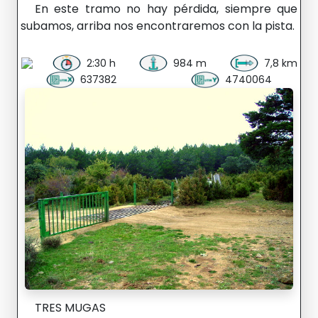
En este tramo no hay pérdida, siempre que
subamos, arriba nos encontraremos con la pista.
2:30 h
984 m
7,8 km
637382
4740064
TRES MUGAS