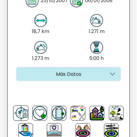
25/10/2007
06/01/2008
18,7 km
1.271 m
1.273 m
5:00 h
Más Datos